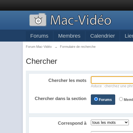
Forums
Membres
Calendrier
Lie
Forum Mac-Vidéo
→
Formulaire de recherche
Chercher
Chercher les mots
Astuce : cherchez une phr
Chercher dans la section
Forums
Mem
Correspond à