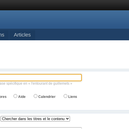
ns
Articles
ase spécifique en « l'entourant de guillemets »
bres
Aide
Calendrier
Liens