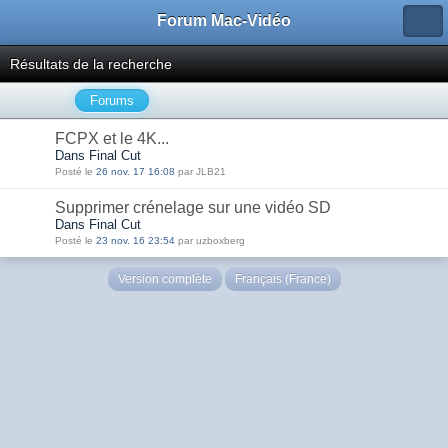
Forum Mac-Vidéo
Résultats de la recherche
Forums
FCPX et le 4K...
Dans Final Cut
Posté le
26 nov. 17 16:08
par JLB21
Supprimer crénelage sur une vidéo SD
Dans Final Cut
Posté le
23 nov. 16 23:54
par uzboxberg
Version complète
Français (France)