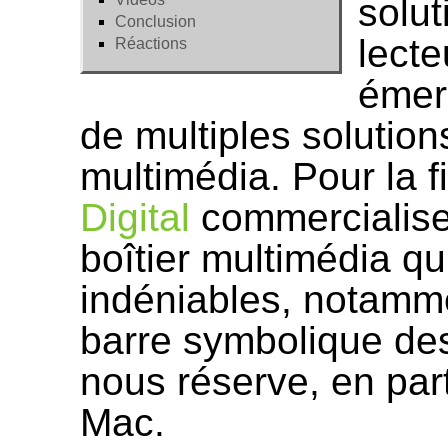
solu
Conclusion
lecte
Réactions
émerg
de multiples solution
multimédia. Pour la 
Digital
commercialise
boîtier multimédia q
indéniables, notamme
barre symbolique des
nous réserve, en part
Mac.