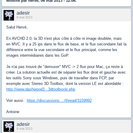
Modifié par herve, 06 mai 2013 - 12:06.
adesir
6 mai 2013
Salut Hervé,
En AVCHD 2.0, la 3D n'est plus côte à côte ni image doublée, mais
en MVC. Il y a 25 ips dans le flux de base, et le flux secondaire fait la
différence entre la vue secondaire et le flux principal, comme les
images intermédiaires dans les GoP.
Je n'ai pas trouvé de "demuxer" MVC -> 2 flux pour Mac, ça reste à
créer. La solution actuelle est de séparer les flux droit et gauche avec
les outils Sony sous Windows, puis de travailler dans FCP, par
exemple avec Stereo 3D Toolbox, dont la version LE est abordable :
http://www.dashwood3...3dtoolboxle.php
Voir aussi :
https://discussions..../thread/3159992
Antoine
adesir
6 mai 2013