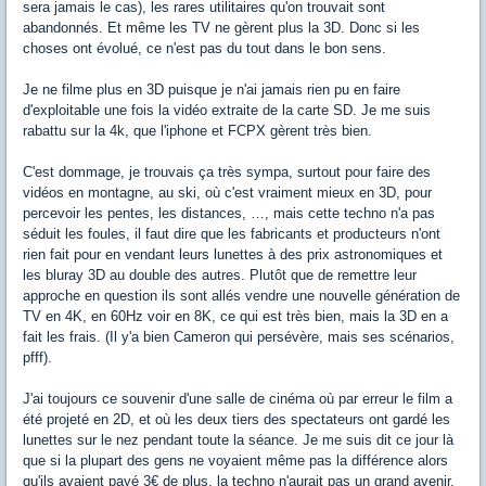
sera jamais le cas), les rares utilitaires qu'on trouvait sont
abandonnés. Et même les TV ne gèrent plus la 3D. Donc si les
choses ont évolué, ce n'est pas du tout dans le bon sens.
Je ne filme plus en 3D puisque je n'ai jamais rien pu en faire
d'exploitable une fois la vidéo extraite de la carte SD. Je me suis
rabattu sur la 4k, que l'iphone et FCPX gèrent très bien.
C'est dommage, je trouvais ça très sympa, surtout pour faire des
vidéos en montagne, au ski, où c'est vraiment mieux en 3D, pour
percevoir les pentes, les distances, …, mais cette techno n'a pas
séduit les foules, il faut dire que les fabricants et producteurs n'ont
rien fait pour en vendant leurs lunettes à des prix astronomiques et
les bluray 3D au double des autres. Plutôt que de remettre leur
approche en question ils sont allés vendre une nouvelle génération de
TV en 4K, en 60Hz voir en 8K, ce qui est très bien, mais la 3D en a
fait les frais. (Il y'a bien Cameron qui persévère, mais ses scénarios,
pfff).
J'ai toujours ce souvenir d'une salle de cinéma où par erreur le film a
été projeté en 2D, et où les deux tiers des spectateurs ont gardé les
lunettes sur le nez pendant toute la séance. Je me suis dit ce jour là
que si la plupart des gens ne voyaient même pas la différence alors
qu'ils avaient payé 3€ de plus, la techno n'aurait pas un grand avenir.