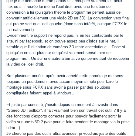
que je me demande même parfois si il récupère vraiment les deux
flux ou si il recrée lui même l'oeil droit avec une fonction de
conversion à lui (puisqu'en théorie le programme permet aussi de
convertir artificiellement une vidéo 2D en 3D). La conversion vers final
cut pro ne sort que l'oeil gauche (donc sans intérêt, puisque FCPX le
fait nativement).
Évidemment le support ne répond pas, ni en les contactants par le
site, ni par facebook, et on trouve assez peu d'infos sur le net, il
semble que l'utilisation de caméras 3D reste anecdotique… Donc si
quelqu'un en sait plus sur ce qu'est vraiment sensé faire ce
programme... Ou sur une autre alternative qui permettrait de récupérer
la vidéo de l'oeil droit.
Bref plusieurs années après avoir acheté cette caméra je me sens
toujours un peu démuni, avec aucun moyen simple pour faire le
montage sous FCPX sans avoir à passer par des solutions
compliquées faisant appel à windows…
Et juste par curiosité, j'hésite depuis un moment à investir dans
"
Stereo 3D Toolbox", il fait vraiment bien son travail cet outil ? Il y a
des fonctions d'exports correctes pour pouvoir facilement sortir la
vidéo sur une tv3D ? (voir pour le faire pendant le montage via la prise
hdmi…)
Je cherche pas des outils ultra avancés, je voudrais juste des outils