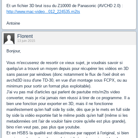
Et un fichier 3D brut issu du Z10000 de Panasonic (AVCHD 2.0) :
http://www.mac-video...012_224535.m2ts
Antoine
Florent
13 juin 2015
Bonjour,
Vous m'excuserez de resortir ce vieux sujet, je voudrais savoir si
quelqu'un a trouvé un moyen depuis pour récupérer les vidéos en 3D
sans passer par windows (donc notamment le flux de l'oeil droit en
avchd3D issu d'une TD-30, en vue d'un montage sous FCPX, ou au
minimum pour sortir un format plus exploitable).
J'ai vu pas mal d'articles qui parlent de pavtube mts/m2ts video
converter, mais je n'ai jamais rien réussi à tirer de ce programme. Il a
bien une fonction pour exporter en 3D, mais il ne fonctionne
manifestement qu'en half side by side, dès que je le mets en full side
by side la vidéo exportée fait le même poids qu'en half (même si les
metadonnées ont l'air de vouloir faire croire qu'elle est plus grande),
bino n'en veut pas, pas plus que youtube.
Et en HSBS la qualité est désastreuse par rapport à l'original, si bien