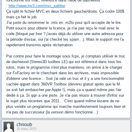
fonctionne sur mac, référencé dans l'aide de dashwood
:
http://www.inv3.com/mvc_splitter
Ça split le fichier MVC en deux fichiers gauche/droite. Ça coûte 100$
mais ça fait le job.
J'ai juste du renommer le .mts en .m2ts pour qu'il accepte de le lire.
Petit soucis pour obtenir la licence, je n'ai pas reçu le mail avec le
code (bloqué par free ? j'avais déjà du utiliser une autre adresse pour
la période d'essai, oui j'ai checké les spam…). Mais le support me l'a
rapidement transmis après réclamation.
Par contre pour faire le montage sous fcpx, je comptais utiliser le truc
de dashwood (Stereo3D toolbox LE) qui est référencé dans tous les
tutos, mais le programme n'est plus maintenu, on arrive à le charger
sur FxFactory en le cherchant dans les archives, mais impossible
d'obtenir une licence… Soit j'ai raté un truc et il y a une fonctionnalité
cachée qqpart dans 360VR Toolbox (devenu gratuit après que le M.
se soit fait embaucher par Apple !), mais ça a quand même pas l'air
dédié à ça. Si qqn a une piste. Je n'ai pas réussi à trouver d'infos sur
le sujet plus récentes que 2011… C'est quand même bizarre de ne
plus vendre un programme qui marche manifestement toujours bien et
n'a pas de successeur (la version démo fonctionne…)
chnoub
15 mars 2023