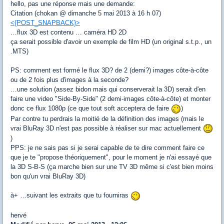
hello, pas une réponse mais une demande:
Citation (chokan @ dimanche 5 mai 2013 à 16 h 07)
<{POST_SNAPBACK}>
…flux 3D est contenu … caméra HD 2D
ça serait possible d'avoir un exemple de film HD (un original s.t.p., un
.MTS)
PS: comment est formé le flux 3D? de 2 (demi?) images côte-à-côte
ou de 2 fois plus d'images à la seconde?
…une solution (assez bidon mais qui conserverait la 3D) serait d'en
faire une video "Side-By-Side" (2 demi-images côte-à-côte) et monter
donc ce flux 1080p (ce que tout soft acceptera de faire
)
Par contre tu perdrais la moitié de la définition des images (mais le
vrai BluRay 3D n'est pas possible à réaliser sur mac actuellement
)
PPS: je ne sais pas si je serai capable de te dire comment faire ce
que je te "propose théoriquement", pour le moment je n'ai essayé que
la 3D S-B-S (ça marche bien sur une TV 3D même si c'est bien moins
bon qu'un vrai BluRay 3D)
à+ …suivant les extraits que tu fourniras
hervé