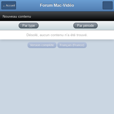
Forum Mac-Vidéo
← Accueil
Nouveau contenu
Par type
Par période
Désolé, aucun contenu n'a été trouvé.
Version complète
Français (France)