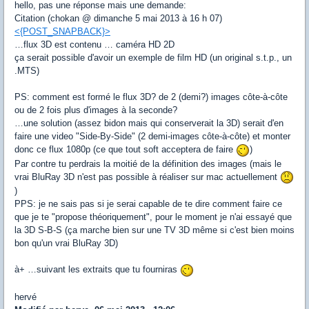
hello, pas une réponse mais une demande:
Citation (chokan @ dimanche 5 mai 2013 à 16 h 07)
<{POST_SNAPBACK}>
…flux 3D est contenu … caméra HD 2D
ça serait possible d'avoir un exemple de film HD (un original s.t.p., un
.MTS)
PS: comment est formé le flux 3D? de 2 (demi?) images côte-à-côte
ou de 2 fois plus d'images à la seconde?
…une solution (assez bidon mais qui conserverait la 3D) serait d'en
faire une video "Side-By-Side" (2 demi-images côte-à-côte) et monter
donc ce flux 1080p (ce que tout soft acceptera de faire
)
Par contre tu perdrais la moitié de la définition des images (mais le
vrai BluRay 3D n'est pas possible à réaliser sur mac actuellement
)
PPS: je ne sais pas si je serai capable de te dire comment faire ce
que je te "propose théoriquement", pour le moment je n'ai essayé que
la 3D S-B-S (ça marche bien sur une TV 3D même si c'est bien moins
bon qu'un vrai BluRay 3D)
à+ …suivant les extraits que tu fourniras
hervé