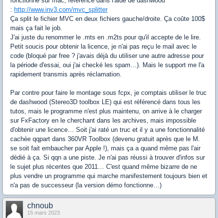
fonctionne sur mac, référencé dans l'aide de dashwood
:
http://www.inv3.com/mvc_splitter
Ça split le fichier MVC en deux fichiers gauche/droite. Ça coûte 100$
mais ça fait le job.
J'ai juste du renommer le .mts en .m2ts pour qu'il accepte de le lire.
Petit soucis pour obtenir la licence, je n'ai pas reçu le mail avec le
code (bloqué par free ? j'avais déjà du utiliser une autre adresse pour
la période d'essai, oui j'ai checké les spam…). Mais le support me l'a
rapidement transmis après réclamation.
Par contre pour faire le montage sous fcpx, je comptais utiliser le truc
de dashwood (Stereo3D toolbox LE) qui est référencé dans tous les
tutos, mais le programme n'est plus maintenu, on arrive à le charger
sur FxFactory en le cherchant dans les archives, mais impossible
d'obtenir une licence… Soit j'ai raté un truc et il y a une fonctionnalité
cachée qqpart dans 360VR Toolbox (devenu gratuit après que le M.
se soit fait embaucher par Apple !), mais ça a quand même pas l'air
dédié à ça. Si qqn a une piste. Je n'ai pas réussi à trouver d'infos sur
le sujet plus récentes que 2011… C'est quand même bizarre de ne
plus vendre un programme qui marche manifestement toujours bien et
n'a pas de successeur (la version démo fonctionne…)
chnoub
15 mars 2023