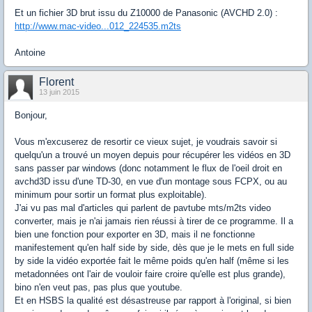
Et un fichier 3D brut issu du Z10000 de Panasonic (AVCHD 2.0) :
http://www.mac-video...012_224535.m2ts
Antoine
Florent
13 juin 2015
Bonjour,
Vous m'excuserez de resortir ce vieux sujet, je voudrais savoir si
quelqu'un a trouvé un moyen depuis pour récupérer les vidéos en 3D
sans passer par windows (donc notamment le flux de l'oeil droit en
avchd3D issu d'une TD-30, en vue d'un montage sous FCPX, ou au
minimum pour sortir un format plus exploitable).
J'ai vu pas mal d'articles qui parlent de pavtube mts/m2ts video
converter, mais je n'ai jamais rien réussi à tirer de ce programme. Il a
bien une fonction pour exporter en 3D, mais il ne fonctionne
manifestement qu'en half side by side, dès que je le mets en full side
by side la vidéo exportée fait le même poids qu'en half (même si les
metadonnées ont l'air de vouloir faire croire qu'elle est plus grande),
bino n'en veut pas, pas plus que youtube.
Et en HSBS la qualité est désastreuse par rapport à l'original, si bien