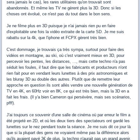
sera jamais le cas), les rares utilitaires qu'on trouvait sont
abandonnés. Et même les TV ne gèrent plus la 3D. Donc si les
choses ont évolué, ce n'est pas du tout dans le bon sens.
Je ne filme plus en 3D puisque je n'ai jamais rien pu en faire
d'exploitable une fois la vidéo extraite de la carte SD. Je me suis
rabattu sur la 4k, que l'iphone et FCPX gèrent très bien.
C'est dommage, je trouvais ça très sympa, surtout pour faire des
vidéos en montagne, au ski, où c'est vraiment mieux en 3D, pour
percevoir les pentes, les distances, …, mais cette techno n'a pas
séduit les foules, il faut dire que les fabricants et producteurs n'ont
rien fait pour en vendant leurs lunettes à des prix astronomiques et
les bluray 3D au double des autres. Plutôt que de remettre leur
approche en question ils sont allés vendre une nouvelle génération de
TV en 4K, en 60Hz voir en 8K, ce qui est très bien, mais la 3D en a
fait les frais. (Il y'a bien Cameron qui persévère, mais ses scénarios,
pfff).
J'ai toujours ce souvenir d'une salle de cinéma où par erreur le film a
été projeté en 2D, et où les deux tiers des spectateurs ont gardé les
lunettes sur le nez pendant toute la séance. Je me suis dit ce jour là
que si la plupart des gens ne voyaient même pas la différence alors
qu'ils avaient payé 3€ de plus, la techno n'aurait pas un grand avenir.