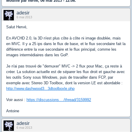
Modifié par herve, 06 mai 2013 - 12:06.
adesir
6 mai 2013
Salut Hervé,
En AVCHD 2.0, la 3D n'est plus côte à côte ni image doublée, mais
en MVC. Il y a 25 ips dans le flux de base, et le flux secondaire fait la
différence entre la vue secondaire et le flux principal, comme les
images intermédiaires dans les GoP.
Je n'ai pas trouvé de "demuxer" MVC -> 2 flux pour Mac, ça reste à
créer. La solution actuelle est de séparer les flux droit et gauche avec
les outils Sony sous Windows, puis de travailler dans FCP, par
exemple avec Stereo 3D Toolbox, dont la version LE est abordable :
http://www.dashwood3...3dtoolboxle.php
Voir aussi :
https://discussions..../thread/3159992
Antoine
adesir
6 mai 2013