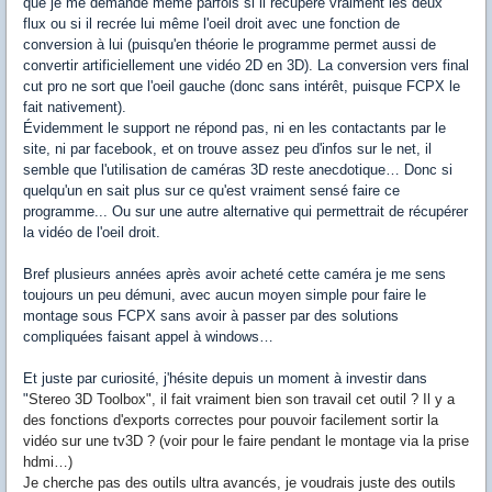
que je me demande même parfois si il récupère vraiment les deux
flux ou si il recrée lui même l'oeil droit avec une fonction de
conversion à lui (puisqu'en théorie le programme permet aussi de
convertir artificiellement une vidéo 2D en 3D). La conversion vers final
cut pro ne sort que l'oeil gauche (donc sans intérêt, puisque FCPX le
fait nativement).
Évidemment le support ne répond pas, ni en les contactants par le
site, ni par facebook, et on trouve assez peu d'infos sur le net, il
semble que l'utilisation de caméras 3D reste anecdotique… Donc si
quelqu'un en sait plus sur ce qu'est vraiment sensé faire ce
programme... Ou sur une autre alternative qui permettrait de récupérer
la vidéo de l'oeil droit.
Bref plusieurs années après avoir acheté cette caméra je me sens
toujours un peu démuni, avec aucun moyen simple pour faire le
montage sous FCPX sans avoir à passer par des solutions
compliquées faisant appel à windows…
Et juste par curiosité, j'hésite depuis un moment à investir dans
"
Stereo 3D Toolbox", il fait vraiment bien son travail cet outil ? Il y a
des fonctions d'exports correctes pour pouvoir facilement sortir la
vidéo sur une tv3D ? (voir pour le faire pendant le montage via la prise
hdmi…)
Je cherche pas des outils ultra avancés, je voudrais juste des outils