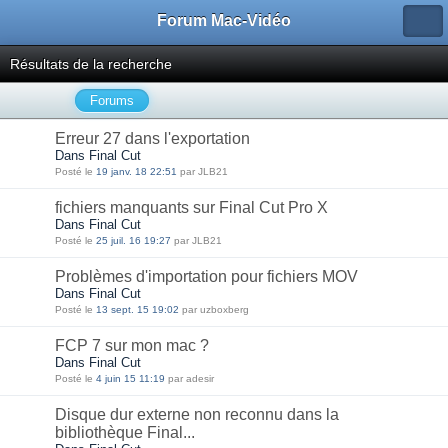
Forum Mac-Vidéo
Résultats de la recherche
Forums
Erreur 27 dans l'exportation
Dans Final Cut
Posté le
19 janv. 18 22:51
par JLB21
fichiers manquants sur Final Cut Pro X
Dans Final Cut
Posté le
25 juil. 16 19:27
par JLB21
Problèmes d'importation pour fichiers MOV
Dans Final Cut
Posté le
13 sept. 15 19:02
par uzboxberg
FCP 7 sur mon mac ?
Dans Final Cut
Posté le
4 juin 15 11:19
par adesir
Disque dur externe non reconnu dans la
bibliothèque Final...