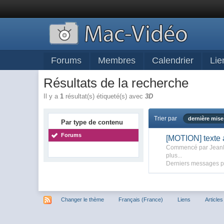
Forums
Membres
Calendrier
Lie
Résultats de la recherche
Il y a
1
résultat(s) étiqueté(s) avec
3D
Trier par
dernière mise
Par type de contenu
Forums
[MOTION] texte a
Commencé par Jean
plus...
Derniers messages p
Changer le thème
Français (France)
Liens
Articles