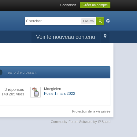
Connexion
Créer un compte
Forums
Voir le nouveau contenu
par ordre croissant
Macgicien
3 réponses
Posté 1 mars 2022
148 285 vues
Protection de la vie privée
Community Forum Software by IP.Board