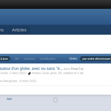
ns
Articles
Ordre
 à jour
titre
réponses
visualisations
par ordre décroissant
utour d'un globe, avec ou sans "é...
dans
Final Cut
DuVar, 1 mars 2022
motion
,
éclat
,
glow
,
3D
,
rotation
et 1 de
ar Macgicien ,
6 mars 2022
Aide